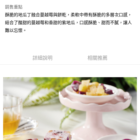
LINE Pay
銷售重點
Apple Pay
酥脆的地瓜丁融合蔓越莓與餅乾，柔軟中帶有酥脆的多層次口感，
結合了酸甜的蔓越莓和香甜的紫地瓜，口感酥脆、甜而不膩，讓人
街口支付
難以忘懷。
悠遊付
ATM付款
詳細說明
相關推薦
運送方式
全家取貨付款
每筆NT$60，滿NT$699(含以上)免運費
付款後全家取貨
每筆NT$60，滿NT$699(含以上)免運費
7-11取貨付款
每筆NT$60，滿NT$699(含以上)免運費
付款後7-11取貨