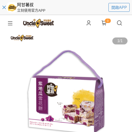
阿甘薯叔
開啟APP
立刻使用官方APP
0
1
/
1