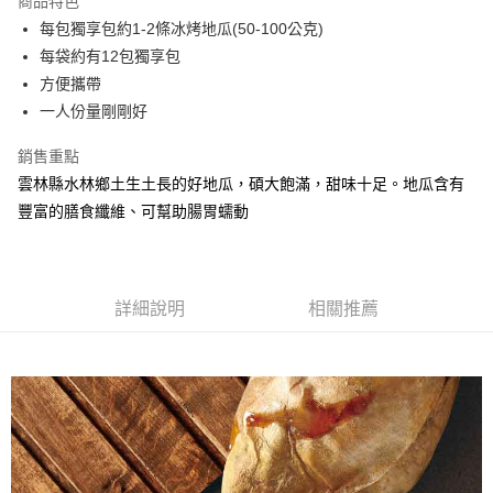
商品特色
街口支付
每包獨享包約1-2條冰烤地瓜(50-100公克)
每袋約有12包獨享包
悠遊付
方便攜帶
ATM付款
一人份量剛剛好
銷售重點
運送方式
雲林縣水林鄉土生土長的好地瓜，碩大飽滿，甜味十足。地瓜含有
冷凍宅配
豐富的膳食纖維、可幫助腸胃蠕動
每筆NT$200，滿NT$2,000(含以上)免運費
詳細說明
相關推薦