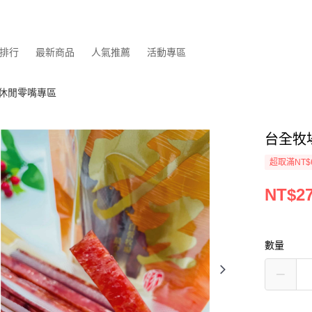
排行
最新商品
人氣推薦
活動專區
休閒零嘴專區
台全牧場
超取滿NT$
NT$2
數量