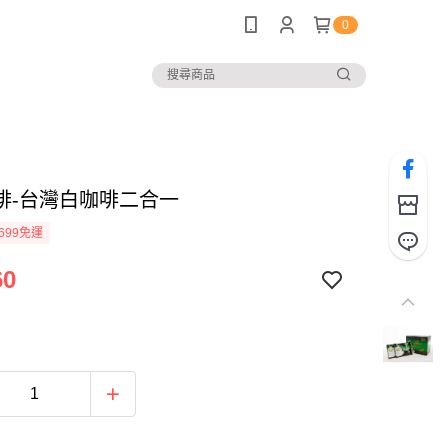
0
啡-台灣白咖啡二合一
699免運
60