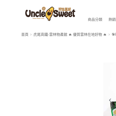
商品分類
熱銷
首頁
虎尾高鐵-雲林物產館 🔥 優質雲林在地好物 🔥
