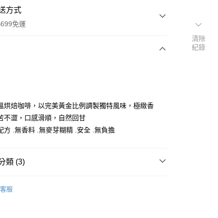
送方式
699免運
清除
紀錄
次付款
付款
溫烘焙咖啡，以完美黃金比例調製獨特風味，極緻香
苦不澀，口感滑順，自然回甘
方 .無香料 .無麥芽糊精 .安全 .無負擔
類 (3)
雲林物產館 🔥 優質雲林在地好物 🔥
🎯咖啡專區
客服
雲林物產館 🔥 優質雲林在地好物 🔥
雲林物產館-常溫