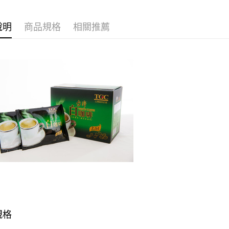
虎尾高鐵-
全家取貨
取貨區
每筆NT$6
說明
商品規格
相關推薦
付款後全
每筆NT$6
7-11取貨
每筆NT$6
付款後7-1
每筆NT$6
常溫宅配
每筆NT$1
規格