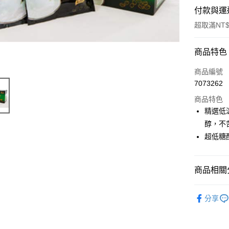
付款與運
超取滿NT$
付款方式
商品特色
信用卡一
商品編號
7073262
超商取貨
商品特色
LINE Pay
精選低
醇，不
Apple Pay
超低糖配
街口支付
悠遊付
商品相關分
ATM付款
虎尾高鐵-
分享
虎尾高鐵-
運送方式
商品