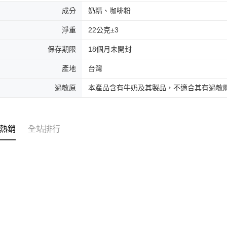
成分
奶精、咖啡粉
淨重
22公克±3
保存期限
18個月未開封
產地
台灣
過敏原
本產品含有牛奶及其製品，不適合其有過敏
熱銷
全站排行