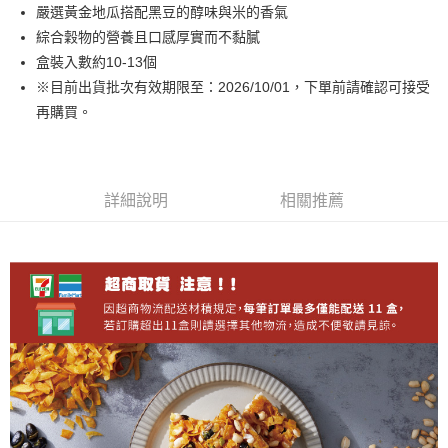
Apple Pay
嚴選黃金地瓜搭配黑豆的醇味與米的香氣
綜合穀物的營養且口感厚實而不黏膩
街口支付
盒裝入數約10-13個
悠遊付
※目前出貨批次有效期限至：2026/10/01，下單前請確認可接受
再購買。
ATM付款
運送方式
全家取貨付款
詳細說明
相關推薦
每筆NT$60，滿NT$699(含以上)免運費
付款後全家取貨
每筆NT$60，滿NT$699(含以上)免運費
7-11取貨付款
每筆NT$60，滿NT$699(含以上)免運費
付款後7-11取貨
每筆NT$60，滿NT$699(含以上)免運費