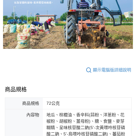
顯示電腦版詳細說明
商品規格
商品規格
72公克
內容物
地瓜、棕櫚油、香辛料(蒜粉、洋蔥粉、花
椒粉、胡椒粉、薑母粉)、糖、食鹽、麥芽
糊精、呈味核苷酸二鈉(5'-次黃嘌呤核苷磷
酸二鈉、5'-鳥嘌呤核苷磷酸二鈉)、蕃茄粉