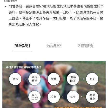
商品特色
Apple Pay
阿甘薯叔，嚴選台農57號地瓜製成的地瓜脆薯佐著辣椒製成的辛
香料，舉手投足間灑上豪爽與熱情一口吃下，脆薯激情的在舌尖
街口支付
上跳舞，停止不了嘆息在每一次的咀嚼，為了他而狂躁不已，歌
悠遊付
詠出條狀的浪人情歌。
ATM付款
運送方式
詳細說明
商品規格
相關推薦
全家取貨付款
每筆NT$60，滿NT$699(含以上)免運費
付款後全家取貨
每筆NT$60，滿NT$699(含以上)免運費
7-11取貨付款
每筆NT$60，滿NT$699(含以上)免運費
付款後7-11取貨
每筆NT$60，滿NT$699(含以上)免運費