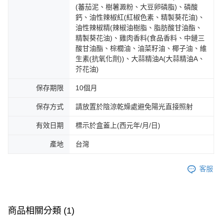
(蕃茄泥、樹薯澱粉、大豆卵磷脂)、磷酸
鈣、油性辣椒紅(紅椒色素、精製葵花油)、
油性辣椒精(辣椒油樹脂、脂肪酸甘油酯、
精製葵花油)、雞肉香料(食品香料、中鏈三
酸甘油酯、棕櫚油、油菜籽油、椰子油、維
生素(抗氧化劑))、大蒜精油A(大蒜精油A、
芥花油)
保存期限
10個月
保存方式
請放置於陰涼乾燥處避免陽光直接照射
有效日期
標示於盒蓋上(西元年/月/日)
產地
台灣
客服
商品相關分類 (1)