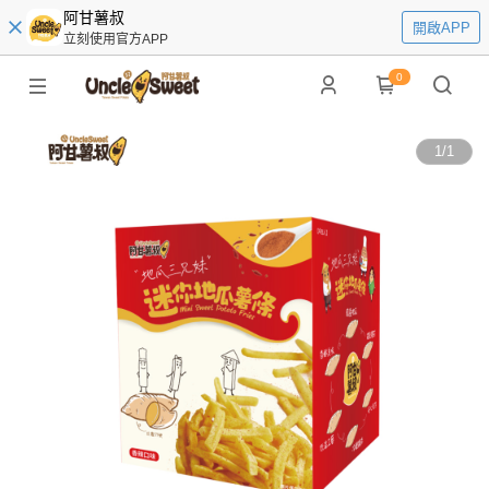
阿甘薯叔
開啟APP
立刻使用官方APP
0
1
/
1